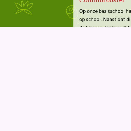
Op onze basisschool ha
op school. Naast dat di
de klassen. Ook biedt 
BSO
In het schoolgebouw va
Kinderdam. Een groot a
alleen kunnen spelen, 
De
Rudolf Steinerscho
onze school testen en 
onze
informatiemom