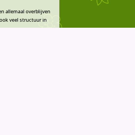
n allemaal overblijven
ook veel structuur in
Speelwijs
van
k de BSO waar ze niet
lf de bereikbaarheid van
erust langs op een van