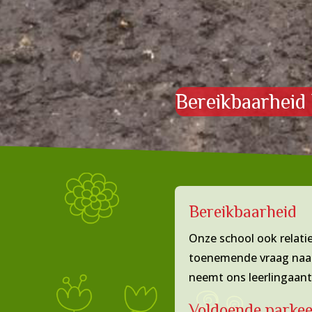
Bereikbaarheid 
Bereikbaarheid
Onze school ook relati
toenemende vraag naar
neemt ons leerlingaanta
Voldoende parke