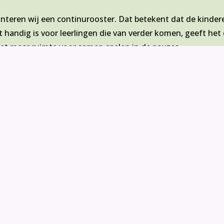
nteren wij een continurooster. Dat betekent dat de kindere
t handig is voor leerlingen die van verder komen, geeft het 
het meer ruimte voor samen spelen in de pauzes.
n de Rudolf Steinerschool huist de buitenschools opvang
antal van onze leerlingen bezoekt meerdere dagen per wee
maar ook verder bouwen aan hun sociale contacten.
ol
is een Waldorfschool in Krimpen aan den IJssel. Wilt u ze
meteen een kijkje nemen op onze bijzondere school? Kom g
enten
.